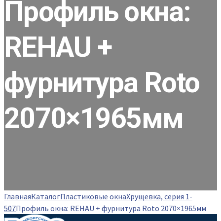
Профиль окна:
REHAU +
фурнитура Roto
2070×1965мм
Главная
Каталог
Пластиковые окна
Хрущевка, серия 1-
507
Профиль окна: REHAU + фурнитура Roto 2070×1965мм